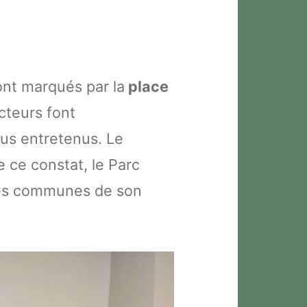
nt mar­qués par la
place
cteurs font
lus entretenus. Le
e ce constat, le Parc
ntes communes de son