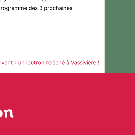
u programme des 3 prochaines
ivant :
Un loutron relâché à Vassivière !
on