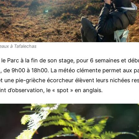
seaux à Tafalechas
le Parc à la fin de son stage, pour 6 semaines et déb
di, de 9h00 à 18h00. La météo clémente permet aux pa
 et une pie-grièche écorcheur élèvent leurs nichées r
oint d’observation, le « spot » en anglais.