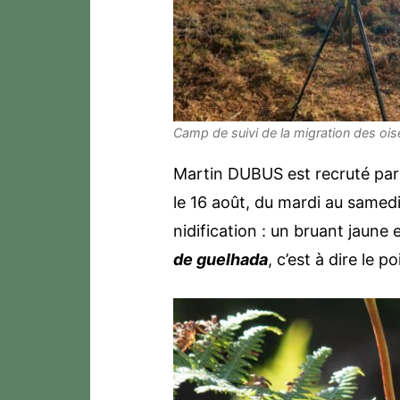
Camp de suivi de la migration des oi
Martin DUBUS est recruté par 
le 16 août, du mardi au same
nidification : un bruant jaune
de guelhada
, c’est à dire le p