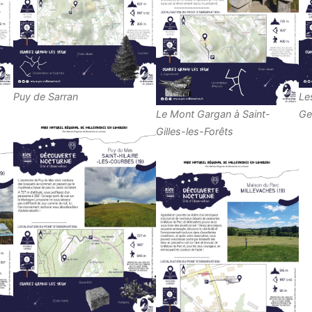
Puy de Sarran
Le
Le Mont Gargan à Saint-
Ge
Gilles-les-Forêts