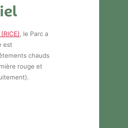
iel
 (RICE)
, le Parc a
e est
 vêtements chauds
lumière rouge et
tuitement).