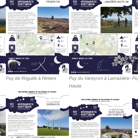
Puy de l’Aiguille à Féniers
Puy du Vareyron à Lamazière-
Pu
Haute