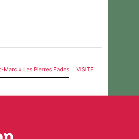
t-Marc » Les Pierres Fades
VISITE
on