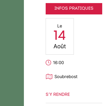
INFOS PRATIQUES
Le
14
Août
16:00
Soubrebost
S'Y RENDRE