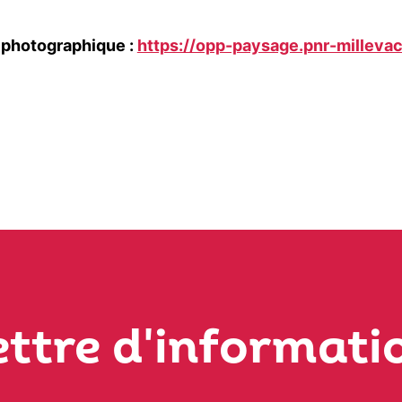
e photographique :
https://opp-paysage.pnr-millevac
ettre d'informati