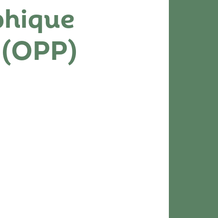
phique
 (OPP)