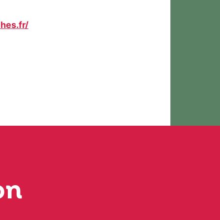
hes.fr/
on