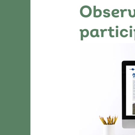
Observ
partic