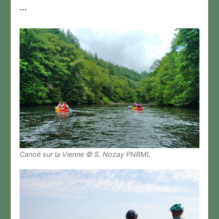
…
Canoë sur la Vienne © S. Nozay PNRML