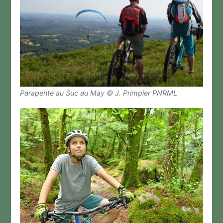
Parapente au Suc au May © J. Primpier PNRML