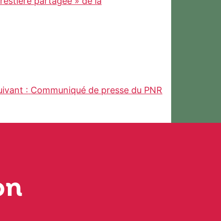
restière partagée » de la
uivant :
Communiqué de presse du PNR
on