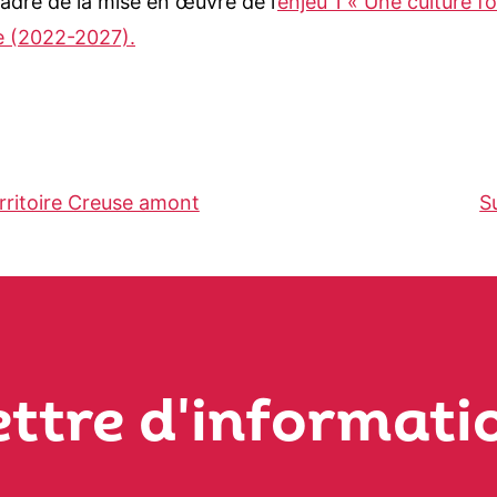
cadre de la mise en œuvre de l’
enjeu 1 « Une culture fo
re (2022-2027).
erritoire Creuse amont
S
ettre d'informati