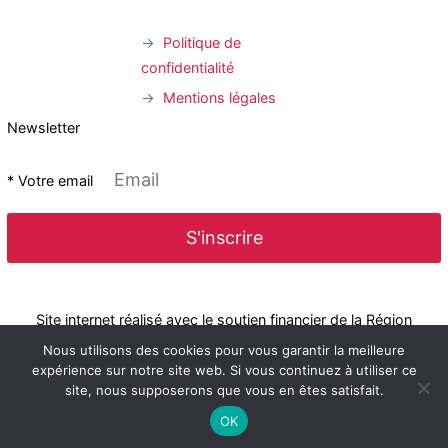
Politique de
confidentialité
Mentions légales
Newsletter
* Votre email
Site internet réalisé avec le soutien financier de la Région
Nous utilisons des cookies pour vous garantir la meilleure
expérience sur notre site web. Si vous continuez à utiliser ce
site, nous supposerons que vous en êtes satisfait.
Nouvelle-Aquitaine
OK