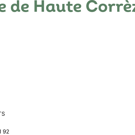
ie de Haute Corrè
TS
1 92