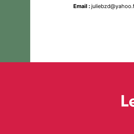
Email :
juliebzd@yahoo.
L