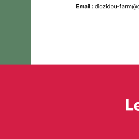
Email :
diozidou-farm@o
L