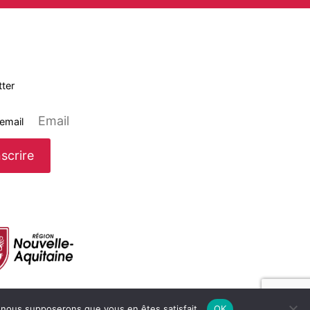
ter
 email
e, nous supposerons que vous en êtes satisfait.
OK