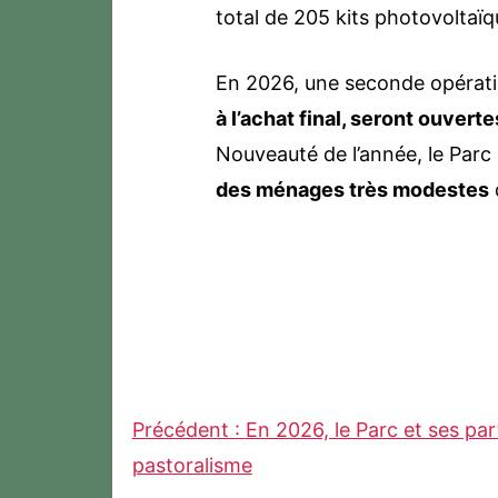
total de 205 kits photovoltaïq
En 2026, une seconde opérati
à l’achat final, seront ouvert
Nouveauté de l’année, le Parc
des ménages très modestes
d
Précédent :
En 2026, le Parc et ses par
Navigation
pastoralisme