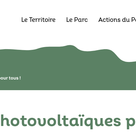
Le Territoire
Le Parc
Actions du P
our tous !
photovoltaïques p