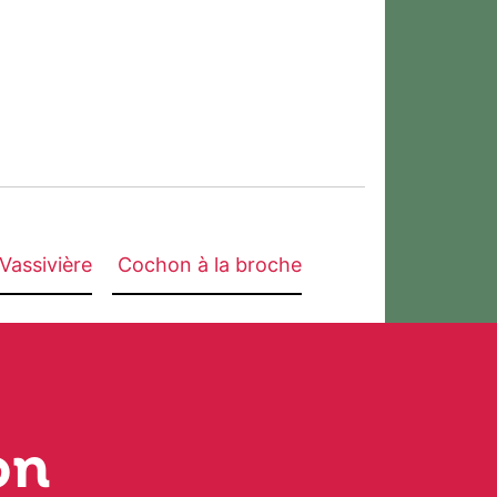
Vassivière
Cochon à la broche
on