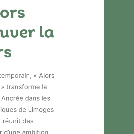
lors
uver la
rs
temporain, « Alors
s » transforme la
 Ancrée dans les
miques de Limoges
n réunit des
r d’une ambition