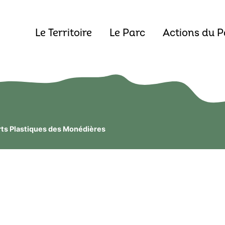
Le Territoire
Le Parc
Actions du P
rts Plastiques des Monédières