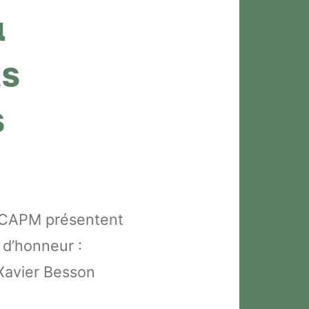
u
ts
s
u CAPM présentent
 d’honneur :
Xavier Besson